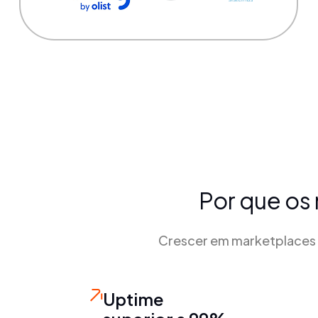
Por que os 
Crescer em marketplaces 
Uptime