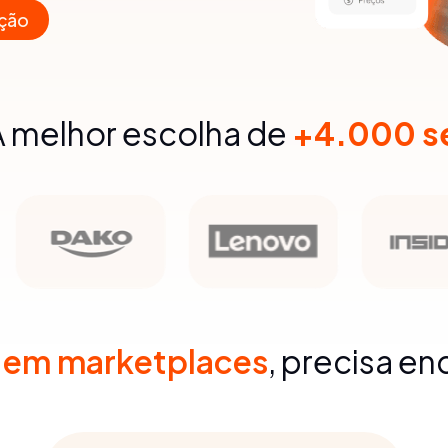
ção
A melhor escolha de
+4.000 se
r em marketplaces
, precisa en