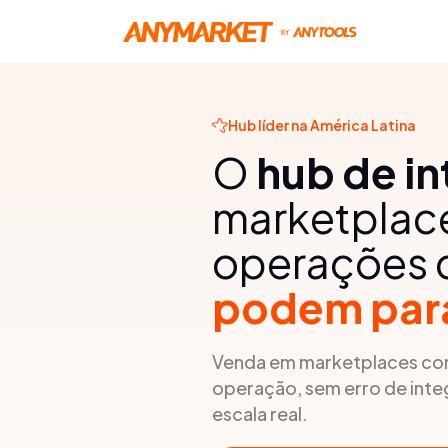
Hub líder na América Latina
O
hub de i
marketplace
operações
podem par
Venda em marketplaces com
operação, sem erro de inte
escala real.