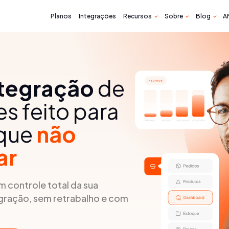
Planos
Integrações
Recursos
Sobre
Blog
A
ntegração
de
s feito para
 que
não
ar
 controle total da sua
gração, sem retrabalho e com