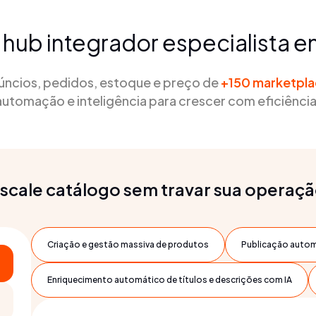
 hub integrador especialista 
núncios, pedidos, estoque e preço de
+150 marketpl
automação e inteligência para crescer com eficiência
scale catálogo sem travar sua operaç
Criação e gestão massiva de produtos
Publicação autom
Enriquecimento automático de títulos e descrições com IA