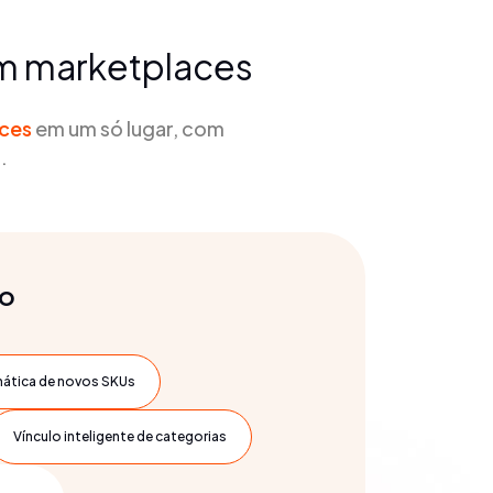
em marketplaces
aces
em um só lugar, com
.
ão
ática de novos SKUs
Vínculo inteligente de categorias