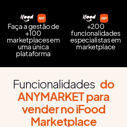
Faça a gestão de
+200
+100
funcionalidades
marketplaces em
especialistas em
uma única
marketplace
plataforma
Funcionalidades
do
ANYMARKET para
vender no iFood
Marketplace