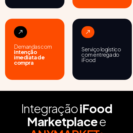
Demandas com
Serviço logístico
intenção
com entrega do
imediata de
iFood
compra
Integração
iFood
Marketplace
e