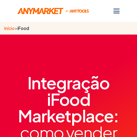
Início
›
iFood
Integração
iFood
Marketplace:
como vender