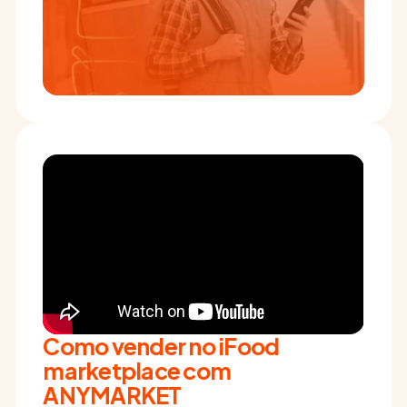
Como vender no iFood
marketplace com
ANYMARKET