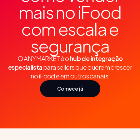
mais no iFood
com escala e
segurança
O ANYMARKET é o
hub de integração
especialista
para sellers que querem crescer
no iFood e em outros canais.
Comece já