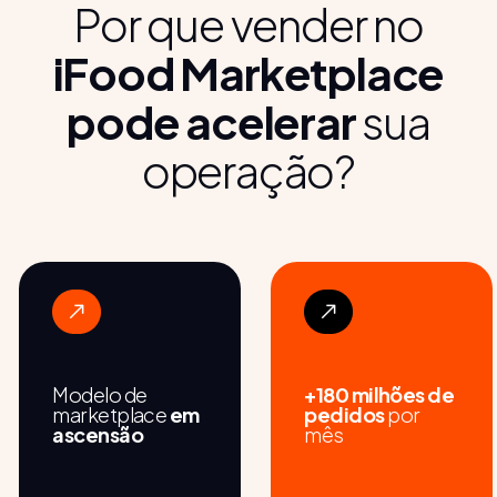
Por que vender no
iFood Marketplace
pode acelerar
sua
operação?
Modelo de
+180 milhões de
marketplace
em
pedidos
por
ascensão
mês