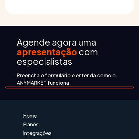
tempo real, permitindo
acompanhar status,
prazos e possíveis
riscos de atraso ou
Agende agora uma
cancelamento.
apresentação
com
especialistas
Preencha o formulário e entenda como o
ANYMARKET funciona.
Home
Planos
Integrações