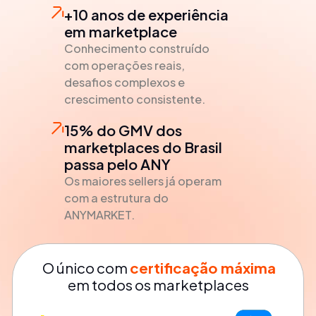
+10 anos de experiência
em marketplace
Conhecimento construído
com operações reais,
desafios complexos e
crescimento consistente.
15% do GMV dos
marketplaces do Brasil
passa pelo ANY
Os maiores sellers já operam
com a estrutura do
ANYMARKET.
O único com
certificação máxima
em todos os marketplaces