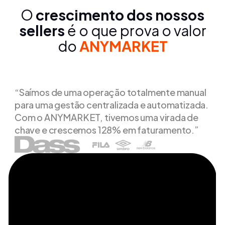
O
crescimento dos nossos
sellers
é o que prova o valor
do
ANYMARKET
“Saímos de uma operação totalmente manual
para uma gestão centralizada e automatizada.
Com o ANYMARKET, tivemos uma virada de
chave e crescemos 128% em faturamento.”