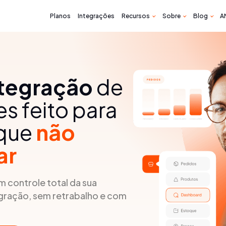
Planos
Integrações
Recursos
Sobre
Blog
A
ntegração
de
s feito para
 que
não
ar
 controle total da sua
gração, sem retrabalho e com