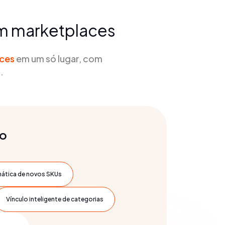
em marketplaces
aces
em um só lugar, com
.
ão
ática de novos SKUs
Vínculo inteligente de categorias