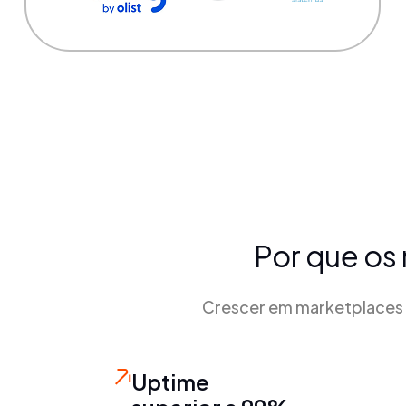
Por que os 
Crescer em marketplaces 
Uptime