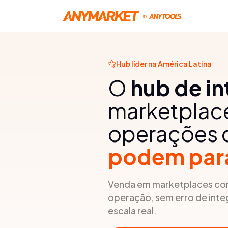
Hub líder na América Latina
O
hub de i
marketplace
operações
podem par
Venda em marketplaces com
operação, sem erro de inte
escala real.