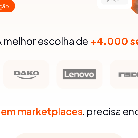
ção
A melhor escolha de
+4.000 se
r em marketplaces
, precisa en