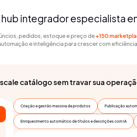
 hub integrador especialista 
núncios, pedidos, estoque e preço de
+150 marketpl
automação e inteligência para crescer com eficiência
scale catálogo sem travar sua operaç
Criação e gestão massiva de produtos
Publicação autom
Enriquecimento automático de títulos e descrições com IA